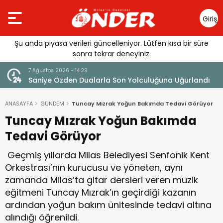
Giriş
Yap
Şu anda piyasa verileri güncelleniyor. Lütfen kısa bir süre
sonra tekrar deneyiniz.
7 Ağustos 2026 - 14:29
klandı
Saniye Özden Dualarla Son Yolculuğuna Uğurlandı
ANASAYFA
GÜNDEM
Tuncay Mızrak Yoğun Bakımda Tedavi Görüyor
Tuncay Mızrak Yoğun Bakımda
Tedavi Görüyor
Geçmiş yıllarda Milas Belediyesi Senfonik Kent
Orkestrası’nın kurucusu ve yöneten, aynı
zamanda Milas’ta gitar dersleri veren müzik
eğitmeni Tuncay Mızrak’ın geçirdiği kazanın
ardından yoğun bakım ünitesinde tedavi altına
alındığı öğrenildi.