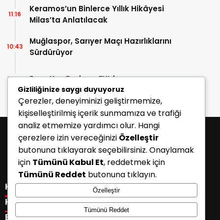
Keramos’un Binlerce Yıllık Hikâyesi
11:16
Milas’ta Anlatılacak
Muğlaspor, Sarıyer Maçı Hazırlıklarını
10:43
Sürdürüyor
Enes Koç Bodrum FK’da
10:41
Gizliliğinize saygı duyuyoruz
Çerezler, deneyiminizi geliştirmemize,
kişiselleştirilmiş içerik sunmamıza ve trafiği
analiz etmemize yardımcı olur. Hangi
çerezlere izin vereceğinizi
Özelleştir
butonuna tıklayarak seçebilirsiniz. Onaylamak
için
Tümünü Kabul Et
, reddetmek için
Tümünü Reddet
butonuna tıklayın.
KATEGORİLER
Özelleştir
Menü seçimi yapın. WP-ADMIN → Görünüm → Menüler
KISAYOLLAR
Tümünü Reddet
sayfasından menü eşleştirmesi yapınız.
Menü seçimi yapın. WP-ADMIN → Görünüm → Menüler
E-BÜLTEN